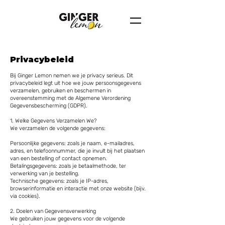
Privacybeleid
Bij Ginger Lemon nemen we je privacy serieus. Dit
privacybeleid legt uit hoe we jouw persoonsgegevens
verzamelen, gebruiken en beschermen in
overeenstemming met de Algemene Verordening
Gegevensbescherming (GDPR).
1. Welke Gegevens Verzamelen We?
We verzamelen de volgende gegevens:
Persoonlijke gegevens: zoals je naam, e-mailadres,
adres, en telefoonnummer, die je invult bij het plaatsen
van een bestelling of contact opnemen.
Betalingsgegevens: zoals je betaalmethode, ter
verwerking van je bestelling.
Technische gegevens: zoals je IP-adres,
browserinformatie en interactie met onze website (bijv.
via cookies).
2. Doelen van Gegevensverwerking
We gebruiken jouw gegevens voor de volgende