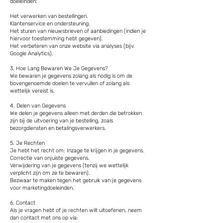
doeleinden:
Het verwerken van bestellingen.
Klantenservice en ondersteuning.
Het sturen van nieuwsbrieven of aanbiedingen (indien je
hiervoor toestemming hebt gegeven).
Het verbeteren van onze website via analyses (bijv.
Google Analytics).
3. Hoe Lang Bewaren We Je Gegevens?
We bewaren je gegevens zolang als nodig is om de
bovengenoemde doelen te vervullen of zolang als
wettelijk vereist is.
4. Delen van Gegevens
We delen je gegevens alleen met derden die betrokken
zijn bij de uitvoering van je bestelling, zoals
bezorgdiensten en betalingsverwerkers.
5. Je Rechten
Je hebt het recht om: Inzage te krijgen in je gegevens.
Correctie van onjuiste gegevens.
Verwijdering van je gegevens (tenzij we wettelijk
verplicht zijn om ze te bewaren).
Bezwaar te maken tegen het gebruik van je gegevens
voor marketingdoeleinden.
6. Contact
Als je vragen hebt of je rechten wilt uitoefenen, neem
dan contact met ons op via: