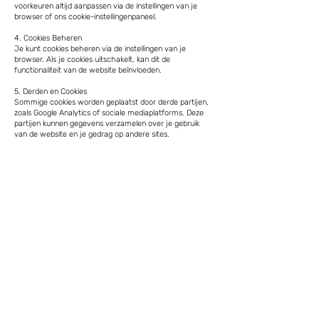
voorkeuren altijd aanpassen via de instellingen van je
browser of ons cookie-instellingenpaneel.
4. Cookies Beheren
Je kunt cookies beheren via de instellingen van je
browser. Als je cookies uitschakelt, kan dit de
functionaliteit van de website beïnvloeden.
5. Derden en Cookies
Sommige cookies worden geplaatst door derde partijen,
zoals Google Analytics of sociale mediaplatforms. Deze
partijen kunnen gegevens verzamelen over je gebruik
van de website en je gedrag op andere sites.
Connect
Get Started
Home
Instagram
Story
Locations & Hours
Privacy & Cookies
Serving You Safely