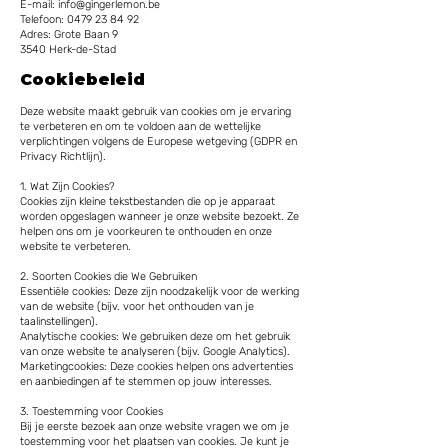
E-mail: info@gingerlemon.be
Telefoon: 0479 23 84 92
Adres: Grote Baan 9
3540 Herk-de-Stad
Cookiebeleid
Deze website maakt gebruik van cookies om je ervaring
te verbeteren en om te voldoen aan de wettelijke
verplichtingen volgens de Europese wetgeving (GDPR en
Privacy Richtlijn).
1. Wat Zijn Cookies?
Cookies zijn kleine tekstbestanden die op je apparaat
worden opgeslagen wanneer je onze website bezoekt. Ze
helpen ons om je voorkeuren te onthouden en onze
website te verbeteren.
2. Soorten Cookies die We Gebruiken
Essentiële cookies: Deze zijn noodzakelijk voor de werking
van de website (bijv. voor het onthouden van je
taalinstellingen).
Analytische cookies: We gebruiken deze om het gebruik
van onze website te analyseren (bijv. Google Analytics).
Marketingcookies: Deze cookies helpen ons advertenties
en aanbiedingen af te stemmen op jouw interesses.
3. Toestemming voor Cookies
Bij je eerste bezoek aan onze website vragen we om je
toestemming voor het plaatsen van cookies. Je kunt je